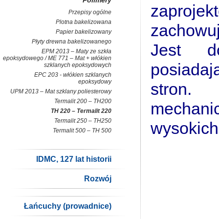
Polimery
zaproje
Przepisy ogólne
Plotna bakelizowana
zachowu
Papier bakelizowany
Płyty drewna bakelizowanego
Jest d
EPM 2013 – Maty ze szkła
epoksydowego / ME 771 – Mat + włókien
posiadaj
szklanych epoksydowych
EPC 203 - włókien szklanych
epoksydowy
stron.
UPM 2013 – Mat szklany poliesterowy
Termalit 200 – TH200
mechanic
TH 220 – Termalit 220
Termalit 250 – TH250
wysokich
Termalit 500 – TH 500
IDMC, 127 lat historii
Rozwój
Łańcuchy (prowadnice)