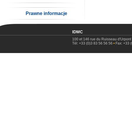
Prawne informacje
IDMC
100 et 146 rue du Ruisseau d'Urpont
Tél: +33 (0)3 83 56 56 56
•
Fax: +33 (