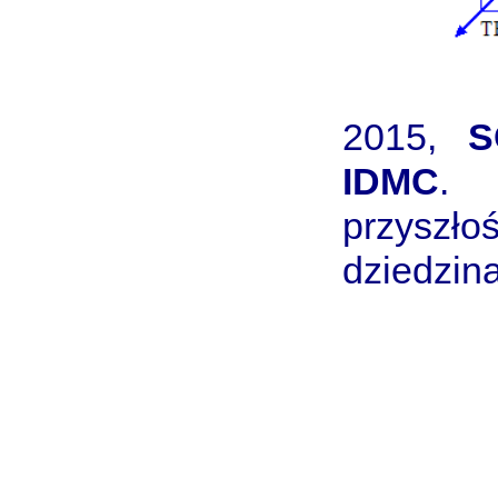
2015,
S
IDMC
. 
przyszł
dziedzin