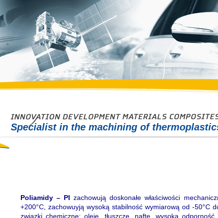
Specialist in the machining of thermoplasti
Poliamidy – PI
zachowują doskonałe właściwości mechanicz
+200°C, zachowuyją wysoką stabilność wymiarową od -50°C d
związki chemiczne: oleje, tłuszcze, naftę, wysoką odpornoś