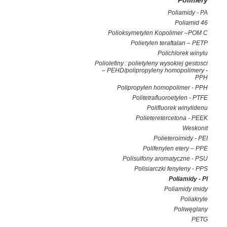
Polimery
Poliamidy - PA
Poliamid 46
Polioksymetylen Kopolimer –POM C
Polietylen teraftalan – PETP
Polichlorek winylu
Poliolefiny : polietyleny wysokiej gestosci
– PEHD/polipropyleny homopolimery -
PPH
Polipropylen homopolimer - PPH
Politetrafluoroetylen - PTFE
Polifluorek winylidenu
Polieteretercetona - PEEK
Weskonit
Polieteroimidy - PEI
Polifenylen etery – PPE
Polisulfony aromatyczne - PSU
Polisiarczki fenyleny - PPS
Poliamidy - PI
Poliamidy imidy
Poliakryle
Poliwęglany
PETG