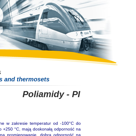
cs and thermosets
Poliamidy - PI
ne w zakresie temperatur od -100°C do
o +250 °C, mają doskonałą odporność na
ć na promienowanie, dobrą odporność na