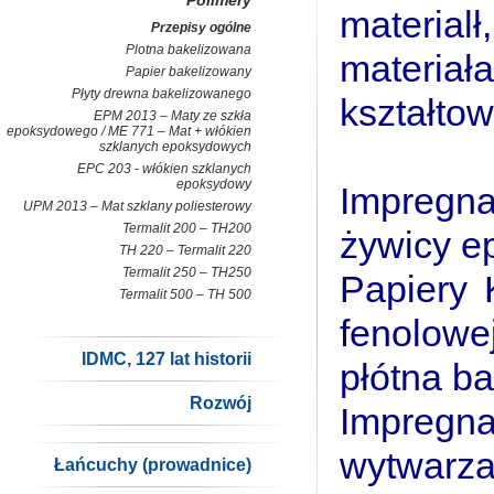
Polimery
material
Przepisy ogólne
Plotna bakelizowana
mater
Papier bakelizowany
Płyty drewna bakelizowanego
kształtow
EPM 2013 – Maty ze szkła
epoksydowego / ME 771 – Mat + włókien
szklanych epoksydowych
EPC 203 - włókien szklanych
epoksydowy
Impregna
UPM 2013 – Mat szklany poliesterowy
Termalit 200 – TH200
żywicy e
TH 220 – Termalit 220
Termalit 250 – TH250
Papiery 
Termalit 500 – TH 500
fenolow
IDMC, 127 lat historii
płótna b
Rozwój
Impreg
wytwarz
Łańcuchy (prowadnice)