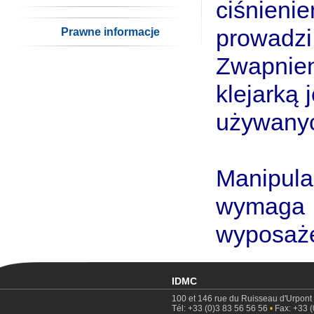
ciśnien
prowad
Prawne informacje
Zwapnien
klejarką
używanyc
Manipula
wymaga 
wyposaże
IDMC
100 et 146 rue du Ruisseau d'Urpont
Tél: +33 (0)3 83 56 56 56
•
Fax: +33 (