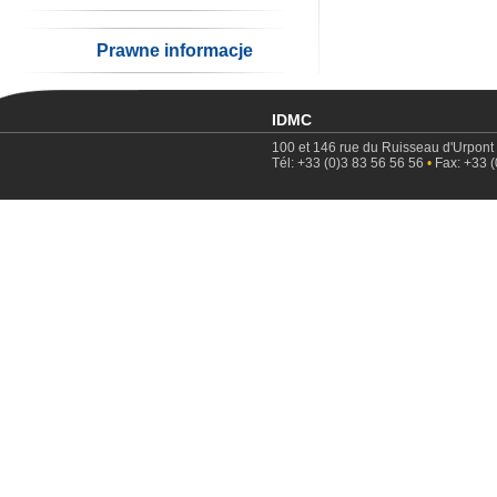
Prawne informacje
IDMC
100 et 146 rue du Ruisseau d'Urpont
Tél: +33 (0)3 83 56 56 56
•
Fax: +33 (