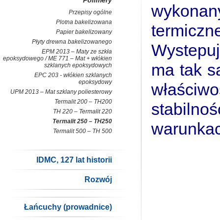
Polimery
wykonan
Przepisy ogólne
Plotna bakelizowana
termicz
Papier bakelizowany
Płyty drewna bakelizowanego
Wystepuj
EPM 2013 – Maty ze szkła
epoksydowego / ME 771 – Mat + włókien
ma tak s
szklanych epoksydowych
EPC 203 - włókien szklanych
epoksydowy
właściwo
UPM 2013 – Mat szklany poliesterowy
Termalit 200 – TH200
stabil
TH 220 – Termalit 220
Termalit 250 – TH250
warunkac
Termalit 500 – TH 500
IDMC, 127 lat historii
Rozwój
Łańcuchy (prowadnice)