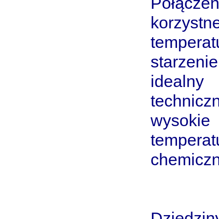
Połącze
korzystn
tempera
starzeni
idealny
technic
wysoki
tempera
chemicz
Dziedzin