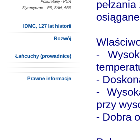
pełzania
Poliuretany - PUR
Styrenyczne – PS, SAN, ABS
osiągane
IDMC, 127 lat historii
Rozwój
Wlaściwo
- Wysok
Łańcuchy (prowadnice)
temperat
- Doskon
Prawne informacje
- Wysok
przy wys
- Dobra 