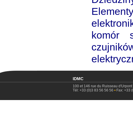
Element
elektron
komór si
czujni
elektryc
IDMC
100 et 146 rue du Ruisseau d'Urpont
Tél: +33 (0)3 83 56 56 56
•
Fax: +33 (