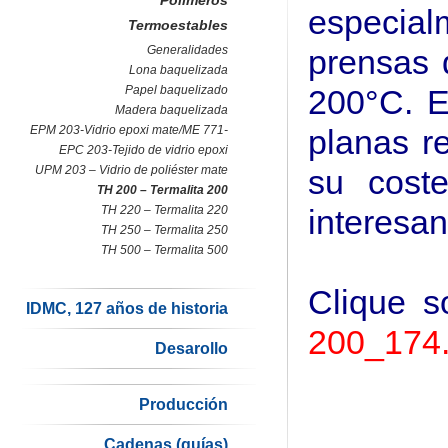
Polímeros
especia
Termoestables
Generalidades
prensas 
Lona baquelizada
Papel baquelizado
200°C. E
Madera baquelizada
EPM 203-Vidrio epoxi mate/ME 771-
planas re
EPC 203-Tejido de vidrio epoxi
UPM 203 – Vidrio de poliéster mate
su cost
TH 200 – Termalita 200
TH 220 – Termalita 220
interesan
TH 250 – Termalita 250
TH 500 – Termalita 500
Clique s
IDMC, 127 años de historia
200_174.
Desarollo
Producción
Cadenas (guías)