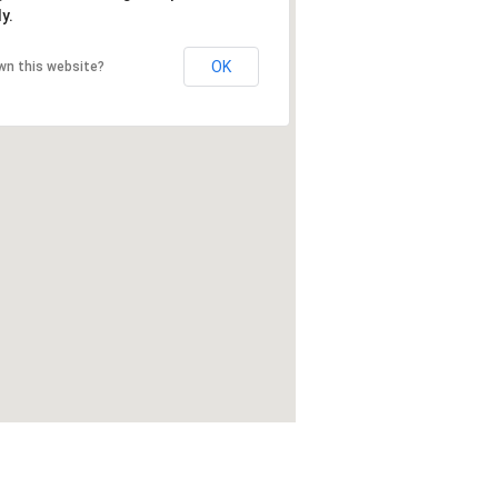
y.
OK
wn this website?