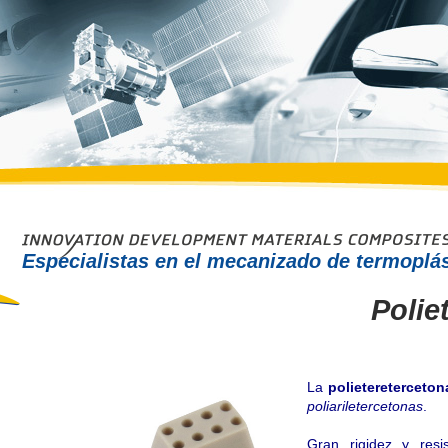
Especialistas en el mecanizado de termoplás
Polie
La
polietereterceto
poliariletercetonas
.
Gran rigidez y resis