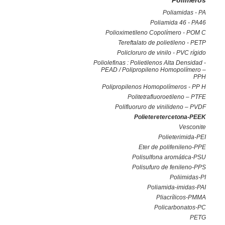
Polímeros
Poliamidas - PA
Poliamida 46 - PA46
Polioximetileno Copolímero - POM C
Tereftalato de polietileno - PETP
Policloruro de vinilo - PVC rígido
Poliolefinas : Polietilenos Alta Densidad -
PEAD / Polipropileno Homopolímero –
PPH
Polipropilenos Homopolímeros - PP H
Politetrafluoroetileno – PTFE
Polifluoruro de vinilideno – PVDF
Polieteretercetona-PEEK
Vesconite
Polieterimida-PEI
Eter de polifenileno-PPE
Polisulfona aromática-PSU
Polisufuro de fenileno-PPS
Poliimidas-PI
Poliamida-imidas-PAI
Pliacrílicos-PMMA
Policarbonatos-PC
PETG