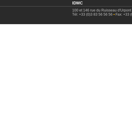
IDMC
100 et 146 rue du Ruisseau d'Urpont
Tél: +33 (0)3 83 56 56 56
•
Fax: +33 (