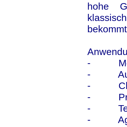
hohe Ge
klassis
bekommt 
Anwendun
- Mecha
- Autom
- Chemi
- Präzi
- Textil
- Agrar