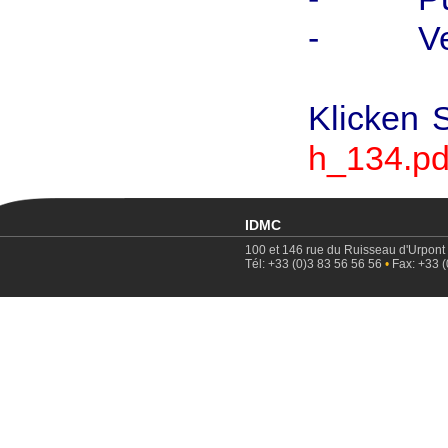
- Venti
Klicken 
h_134.pd
IDMC
100 et 146 rue du Ruisseau d'Urpont
Tél: +33 (0)3 83 56 56 56
•
Fax: +33 (