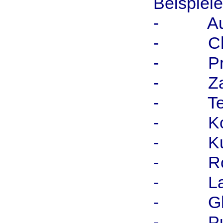
Beispiel
- Autom
- Chemi
- Präzi
- Zah
- Teile
- Kom
- Kupp
- Rot
- La
- Gleit
- Pump