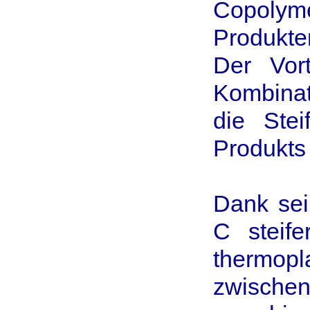
Copolym
Produkte
Der Vort
Kombinat
die Stei
Produkts 
Dank sei
C steif
thermopl
zwische