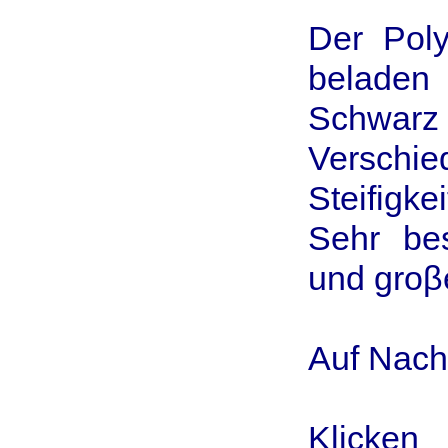
Der Pol
beladen 
Schwarz
Verschi
Steifigke
Sehr be
und groβe
Auf Nachf
Klicken