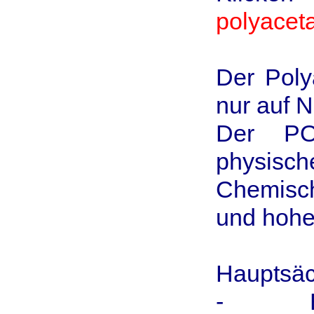
polyacet
Der Pol
nur auf N
Der PO
physisch
Chemisch
und hohe K
Hauptsäc
- Eine 