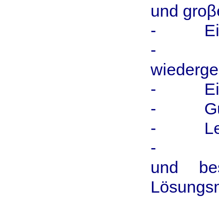
und groβe
- Eine 
- Eine 
wiederge
- Eine g
- Gute 
- Leich
- Ausge
und bes
Lösungsm