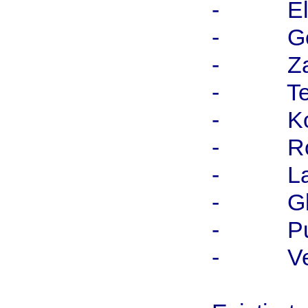
- Elekt
- Gebäu
- Zah
- Teile
- Kom
- Rot
- La
- Gleit
- Pump
- Venti