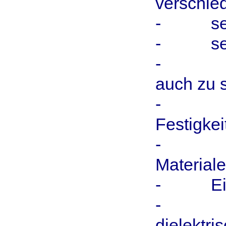
verschied
- seine
- sein
- eine 
auch zu 
- seh
Festigkei
- G
Material
- Eine 
- Ein 
dielektri