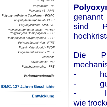
Polymeres
Polyoxy
Polyamiden - PA
Polyamid 46 - PA46
genannt 
Polyoxymethylene Copolymer - POM C
polyethylenterephthalat - PETP
sind P
Polyvinylchlorid - Steif PVC
Polyethylenen hohe dichte - PEHD /
hochkrista
Polypropylen Homopolymer - PPH
Homopolymer polypropylenen - PPH
Polytetrafluorethylen - PTFE
Polyvinylidenfluorid - PVDF
Die PO
Polyetheretherketon - PEEK
Vesconite
mechanis
Polyetherimid - PEI
Polyphenylenether - PPE
- hoher
Verbundwerkstoffe
- gute 
IDMC, 127 Jahren Geschichte
- leich
Entwicklung
wie troc