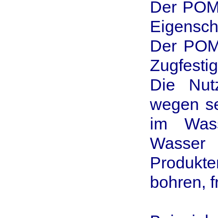
Der POM 
Eigensch
Der POM 
Zugfesti
Die Nut
wegen se
im Was
Wasser 
Produkt
bohren, f