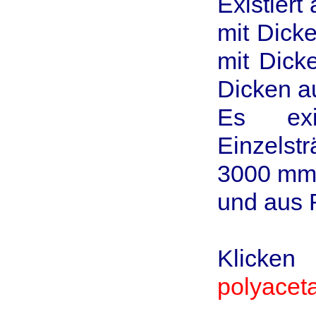
Existier
mit Dick
mit Dick
Dicken au
Es exi
Einzelst
3000 mm
und aus 
Klicken
polyacet