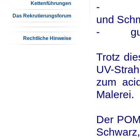
Kettenführungen
- gute 
Das Rekrutierungsforum
und Schm
- gute 
Rechtliche Hinweise
Trotz di
UV-Stra
zum acid
Malerei.
Der POM C
Schwarz, 