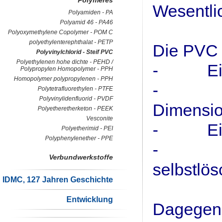
Polymeres
Wesentli
Polyamiden - PA
Polyamid 46 - PA46
Polyoxymethylene Copolymer - POM C
polyethylenterephthalat - PETP
Die PVC 
Polyvinylchlorid - Steif PVC
Polyethylenen hohe dichte - PEHD /
- Eine g
Polypropylen Homopolymer - PPH
Homopolymer polypropylenen - PPH
- Ei
Polytetrafluorethylen - PTFE
Polyvinylidenfluorid - PVDF
Dimension
Polyetheretherketon - PEEK
Vesconite
- Eine 
Polyetherimid - PEI
Polyphenylenether - PPE
- Auc
Verbundwerkstoffe
selbstlö
IDMC, 127 Jahren Geschichte
Entwicklung
Dagegen 