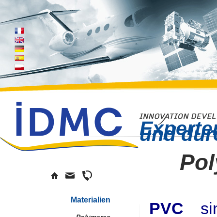
Experte
und dur
Pol
Materialien
PVC
s