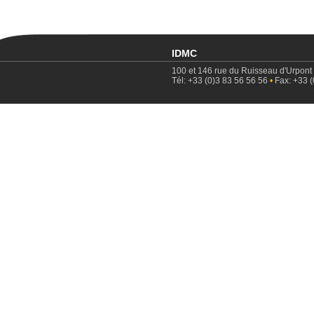
IDMC
100 et 146 rue du Ruisseau d'Urpont
Tél: +33 (0)3 83 56 56 56
•
Fax: +33 (