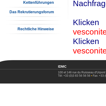
Nachfrage
Kettenführungen
Das Rekrutierungsforum
Klicken
Rechtliche Hinweise
vesconit
Klicken
vesconit
IDMC
100 et 146 rue du Ruisseau d'Urpont
Tél: +33 (0)3 83 56 56 56
•
Fax: +33 (