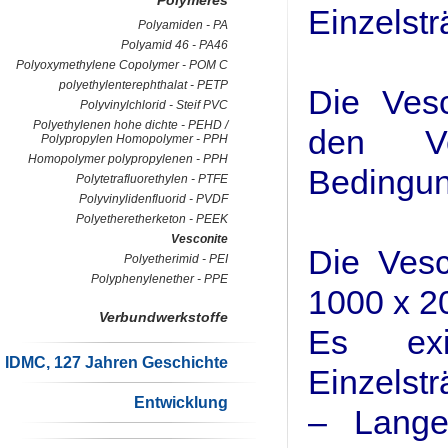
Polymeres
Einzelstr
Polyamiden - PA
Polyamid 46 - PA46
Polyoxymethylene Copolymer - POM C
polyethylenterephthalat - PETP
Die Vesc
Polyvinylchlorid - Steif PVC
Polyethylenen hohe dichte - PEHD /
den Ve
Polypropylen Homopolymer - PPH
Homopolymer polypropylenen - PPH
Bedingu
Polytetrafluorethylen - PTFE
Polyvinylidenfluorid - PVDF
Polyetheretherketon - PEEK
Vesconite
Die Vesc
Polyetherimid - PEI
Polyphenylenether - PPE
1000 x 2
Verbundwerkstoffe
Es exi
IDMC, 127 Jahren Geschichte
Einzelst
Entwicklung
– Lange