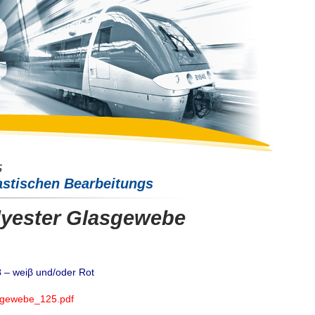
astischen Bearbeitungs
lyester Glasgewebe
3
– weiβ und/oder Rot
sgewebe_125.pdf