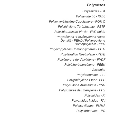
Polymères
Polyamides - PA
Polyamide 46 - PA46
Polyoxyméthylène Copolymère - POM C
Polyèthylène Téréphtalate - PETP
Polychlorures de Vinyle - PVC rigide
Polyoléfines : Polyéthylènes Haute
Densité - PEHD / Polypropylène
Homopolymère - PPH
Polypropylènes Homopolymères - PP H
Polytétrafluo Roethylène - PTFE
Polyfluorure de Vinylidène - PVDF
Polyétheréthercétone - PEEK
Vesconite
Polyétherimide - PEI
Polyphénylène Ether - PPE
Polysulfone Aromatique - PSU
Polysulfures de Phénylène - PPS
Polyimides - PI
Polyamides Imides - PAI
Polyacryliques - PMMA
Polycarbonates - PC