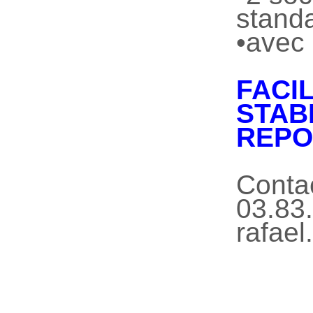
stand
•avec
FACI
ST
REPO
Contac
03.83.
rafael