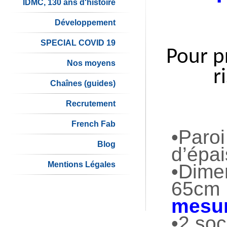
IDMC, 130 ans d'histoire
Développement
SPECIAL COVID 19
Pour p
Nos moyens
r
Chaînes (guides)
Recrutement
French Fab
•Paroi
Blog
d’épa
Mentions Légales
•Dime
65cm 
mesu
•2 soc