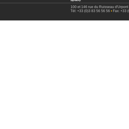
100 et 146 rue du Ruisseau d'Urpont
Tél: +33 (0)3 83 56 56 56
•
Fax: +33 (