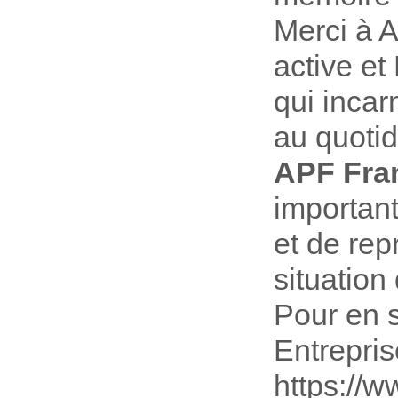
Merci à 
active et
qui incar
au quotid
APF Fra
important
et de re
situation
Pour en s
Entrepri
https://w