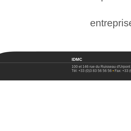
entrepri
IDMC
100 et 146 rue du Ruisseau d'Urpont
Tél: +33 (0)3 83 56 56 56
•
Fax: +33 (