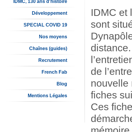
IDMC, 130 ans d'histoire
IDMC et 
Développement
sont sit
SPECIAL COVID 19
Dynapôle
Nos moyens
distance.
Chaînes (guides)
l’entreti
Recrutement
de l’entr
French Fab
nouvelle 
Blog
fiches su
Mentions Légales
Ces fiche
démarche 
mémoire 